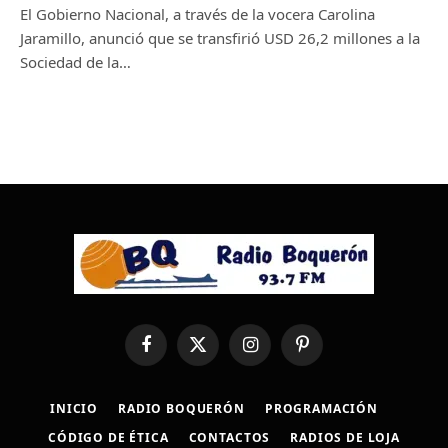
El Gobierno Nacional, a través de la vocera Carolina
Jaramillo, anunció que se transfirió USD 26,2 millones a la
Sociedad de la…
Facebook
X
Instagram
Pinterest
(Twitter)
INICIO
RADIO BOQUERÓN
PROGRAMACIÓN
CÓDIGO DE ÉTICA
CONTACTOS
RADIOS DE LOJA