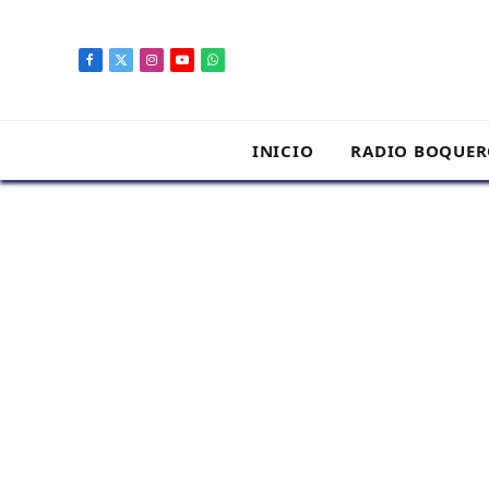
contenido
Facebook
X
Instagram
YouTube
WhatsApp
(Twitter)
INICIO
RADIO BOQUE