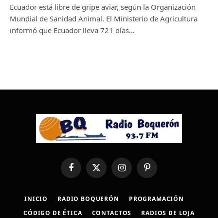
Ecuador está libre de gripe aviar, según la Organización
Mundial de Sanidad Animal. El Ministerio de Agricultura
informó que Ecuador lleva 721 días…
Facebook
X
Instagram
Pinterest
(Twitter)
INICIO
RADIO BOQUERÓN
PROGRAMACIÓN
CÓDIGO DE ÉTICA
CONTACTOS
RADIOS DE LOJA