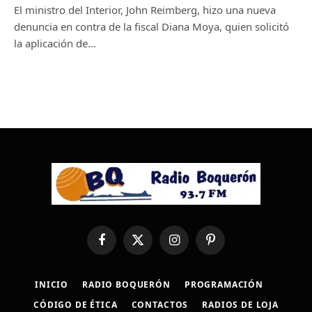
El ministro del Interior, John Reimberg, hizo una nueva
denuncia en contra de la fiscal Diana Moya, quien solicitó
la aplicación de…
Facebook
X
Instagram
Pinterest
(Twitter)
INICIO
RADIO BOQUERÓN
PROGRAMACIÓN
CÓDIGO DE ÉTICA
CONTACTOS
RADIOS DE LOJA