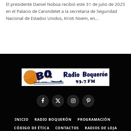
El presidente Daniel Noboa recibió este 31 de julio de 2025
en el Palacio de Carondelet a la secretaria de Seguridad
Nacional de Estados Unidos, Kristi Noem, en…
Facebook
X
Instagram
Pinterest
(Twitter)
INICIO
RADIO BOQUERÓN
PROGRAMACIÓN
CÓDIGO DE ÉTICA
CONTACTOS
RADIOS DE LOJA