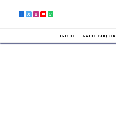
contenido
Facebook
X
Instagram
YouTube
WhatsApp
(Twitter)
INICIO
RADIO BOQUE