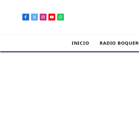
contenido
Facebook
X
Instagram
YouTube
WhatsApp
(Twitter)
INICIO
RADIO BOQUE