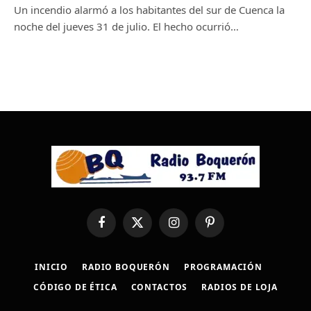
Un incendio alarmó a los habitantes del sur de Cuenca la
noche del jueves 31 de julio. El hecho ocurrió…
Facebook
X
Instagram
Pinterest
(Twitter)
INICIO
RADIO BOQUERÓN
PROGRAMACIÓN
CÓDIGO DE ÉTICA
CONTACTOS
RADIOS DE LOJA