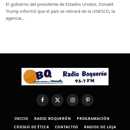
El gobierno del presidente de Estados Unidos, Donald
Trump informó que el país se retirará de la UNESCO, la
agencia…
Facebook
X
Instagram
Pinterest
(Twitter)
INICIO
RADIO BOQUERÓN
PROGRAMACIÓN
CÓDIGO DE ÉTICA
CONTACTOS
RADIOS DE LOJA