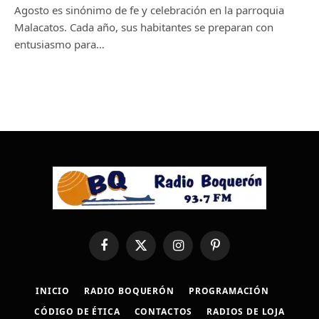
Agosto es sinónimo de fe y celebración en la parroquia
Malacatos. Cada año, sus habitantes se preparan con
entusiasmo para…
Facebook
X
Instagram
Pinterest
(Twitter)
INICIO
RADIO BOQUERÓN
PROGRAMACIÓN
CÓDIGO DE ÉTICA
CONTACTOS
RADIOS DE LOJA