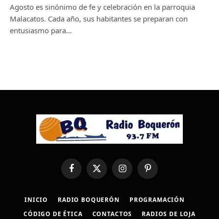
Agosto es sinónimo de fe y celebración en la parroquia
Malacatos. Cada año, sus habitantes se preparan con
entusiasmo para…
Facebook
X
Instagram
Pinterest
(Twitter)
INICIO
RADIO BOQUERÓN
PROGRAMACIÓN
CÓDIGO DE ÉTICA
CONTACTOS
RADIOS DE LOJA