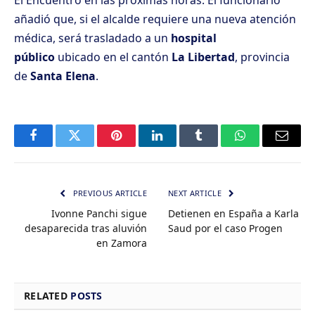
añadió que, si el alcalde requiere una nueva atención
médica, será trasladado a un
hospital
público
ubicado en el cantón
La Libertad
, provincia
de
Santa Elena
.
Facebook
Twitter
Pinterest
LinkedIn
Tumblr
WhatsApp
Email
PREVIOUS ARTICLE
NEXT ARTICLE
Ivonne Panchi sigue
Detienen en España a Karla
desaparecida tras aluvión
Saud por el caso Progen
en Zamora
RELATED
POSTS