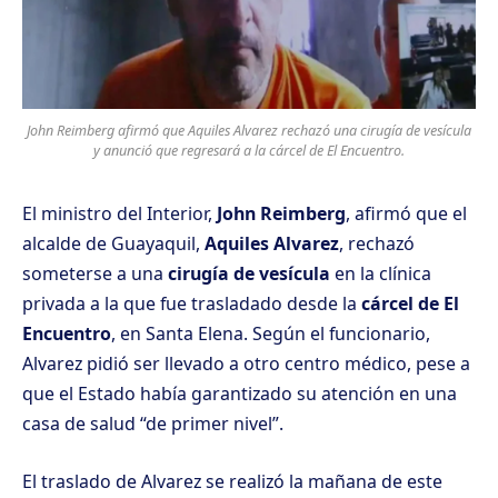
John Reimberg afirmó que Aquiles Alvarez rechazó una cirugía de vesícula
y anunció que regresará a la cárcel de El Encuentro.
El ministro del Interior,
John Reimberg
, afirmó que el
alcalde de Guayaquil,
Aquiles Alvarez
, rechazó
someterse a una
cirugía de vesícula
en la clínica
privada a la que fue trasladado desde la
cárcel de El
Encuentro
, en Santa Elena. Según el funcionario,
Alvarez pidió ser llevado a otro centro médico, pese a
que el Estado había garantizado su atención en una
casa de salud “de primer nivel”.
El traslado de Alvarez se realizó la mañana de este