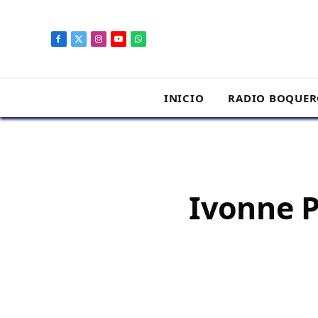
contenido
Facebook
X
Instagram
YouTube
WhatsApp
(Twitter)
INICIO
RADIO BOQUE
Ivonne P