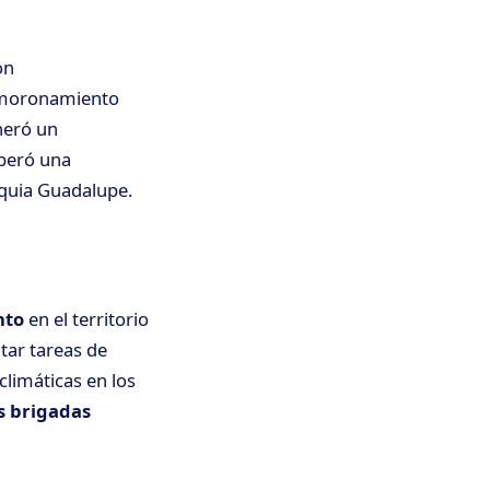
on
smoronamiento
neró un
iberó una
oquia Guadalupe.
nto
en el territorio
tar tareas de
climáticas en los
as brigadas