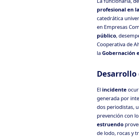
La funcionaria, d
profesional en l
catedrática univer
en Empresas Come
público
, desempe
Cooperativa de Ah
la
Gobernación e
Desarrollo
El
incidente
ocurr
generada por int
dos periodistas,
prevención con lo
estruendo
proven
de lodo, rocas y 