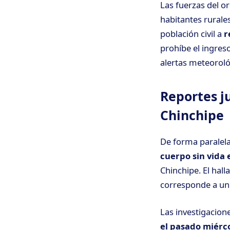
Las fuerzas del o
habitantes rurale
población civil a
r
prohíbe el ingres
alertas meteoroló
Reportes j
Chinchipe
De forma paralela
cuerpo sin vida 
Chinchipe. El hall
corresponde a un
Las investigacion
el pasado miérco