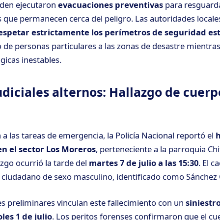
rden ejecutaron
evacuaciones preventivas
para resguardar
s que permanecen cerca del peligro. Las autoridades locale
espetar estrictamente los perímetros de seguridad es
o de personas particulares a las zonas de desastre mientras
gicas inestables.
udiciales alternos: Hallazgo de cuerp
 a las tareas de emergencia, la Policía Nacional reportó el
h
en el sector Los Moreros
, perteneciente a la parroquia Ch
azgo ocurrió la tarde del
martes 7 de julio a las 15:30
. El c
 ciudadano de sexo masculino, identificado como Sánchez 
es preliminares vinculan este fallecimiento con un
siniestro
les 1 de julio
. Los peritos forenses confirmaron que el c