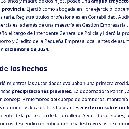
e 39 años y madre de dos hijos, posee una
amplia trayecto
a provincia
. Ejerció como abogada en libre ejercicio, docen
sitaria. Registra títulos profesionales en Contabilidad, Audi
rciales, además de una maestría en Gestión Empresarial. 
ñó el cargo de Intendente General de Policía y lideró la pr
orro y Crédito de la Pequeña Empresa local, antes de asum
n diciembre de 2024
.
 de los hechos
ió mientras las autoridades evaluaban una primera crecid
ensas
precipitaciones pluviales
. La gobernadora Panchi,
 un concejal y miembros del cuerpo de bomberos, mantenía
s comuneros locales. Los habitantes
alertaron sobre un 
iente de la parte alta de la cordillera. Segundos después
troncos descendió repentinamente y destruyó vías de comun