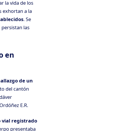
 la vida de los
s exhortan a la
tablecidos
. Se
 persistan las
o en
allazgo de un
ito del cantón
adáver
Ordóñez E.R.
 vial registrado
uerpo presentaba