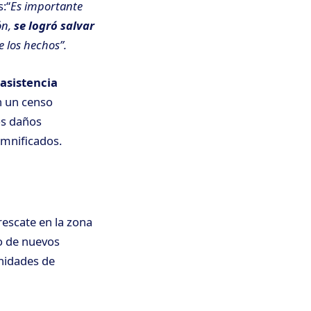
s:“
Es importante
ón,
se logró salvar
e los hechos”.
asistencia
an un censo
os daños
amnificados.
rescate en la zona
go de nuevos
unidades de