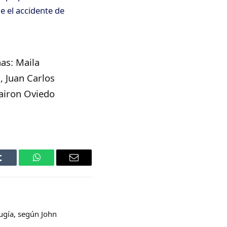
e el accidente de
as: Maila
, Juan Carlos
Bairon Oviedo
Tumblr
WhatsApp
Email
rugía, según John