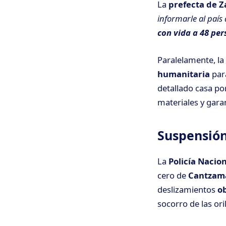
La
prefecta de 
informarle al país
con vida a 48 pe
Paralelamente, la
humanitaria
para
detallado casa po
materiales y gara
Suspensión
La
Policía Nacio
cero de
Cantzam
deslizamientos
o
socorro de las oril