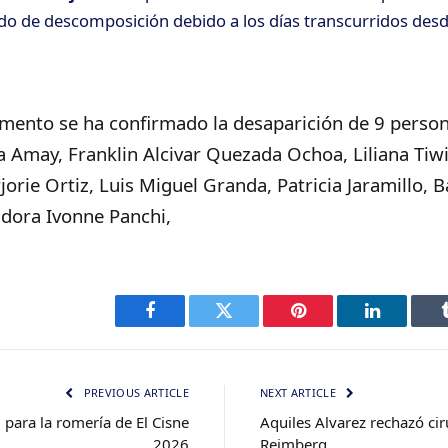
o de descomposición debido a los días transcurridos desd
mento se ha confirmado la desaparición de 9 person
 Amay, Franklin Alcivar Quezada Ochoa, Liliana Tiwi
jorie Ortiz, Luis Miguel Granda, Patricia Jaramillo, 
adora Ivonne Panchi,
Facebook
Twitter
Pinterest
LinkedIn
PREVIOUS ARTICLE
NEXT ARTICLE
 para la romería de El Cisne
Aquiles Alvarez rechazó ci
2026
Reimberg