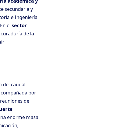
ria académica y
te secundaria y
toría e Ingeniería
En el
sector
ocuraduría de la
ir
a del caudal
 acompañada por
 reuniones de
fuerte
, una enorme masa
icación,