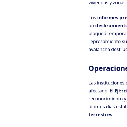
viviendas y zonas 
Los
informes pr
un
deslizamiento
bloqueó temporal
represamiento súb
avalancha destruc
Operacione
Las instituciones
afectado. El
Ejérc
reconocimiento y 
últimos días estab
terrestres
.