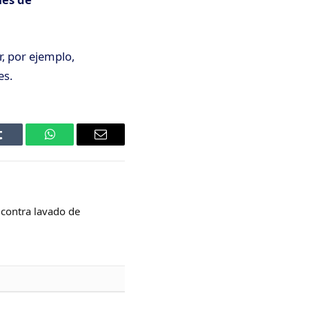
r, por ejemplo,
es.
Tumblr
WhatsApp
Email
 contra lavado de