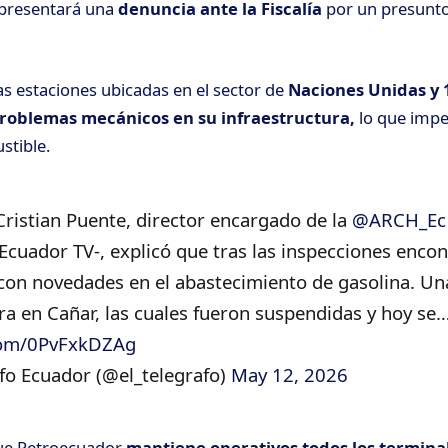
d presentará una
denuncia ante la Fiscalía
por un presunto
s estaciones ubicadas en el sector de
Naciones Unidas y 
roblemas mecánicos en su infraestructura,
lo que impe
stible.
Cristian Puente, director encargado de la
@ARCH_Ec
 Ecuador TV-, explicó que tras las inspecciones enco
con novedades en el abastecimiento de gasolina. Un
tra en Cañar, las cuales fueron suspendidas y hoy se
.com/0PvFxkDZAg
fo Ecuador (@el_telegrafo)
May 12, 2026
que Petroecuador
mantiene operativos todos los termina