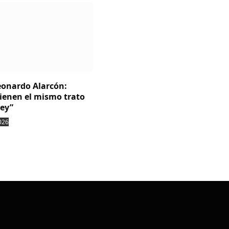
Leonardo Alarcón:
tienen el mismo trato
ley”
026