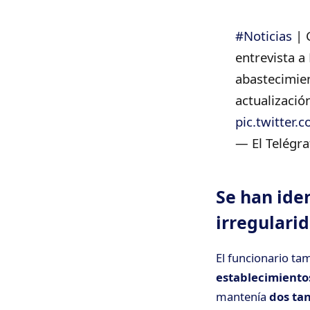
#Noticias
| 
entrevista a
abastecimien
actualizació
pic.twitter
— El Telégra
Se han iden
irregulari
El funcionario ta
establecimiento
mantenía
dos ta