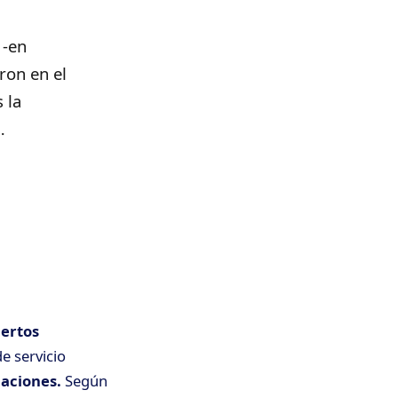
-en
ron en el
 la
…
iertos
e servicio
laciones.
Según