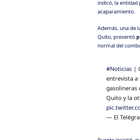
indicó, la entida
acaparamiento.
Además, una de la
Quito, presentó
p
normal del combu
#Noticias
| 
entrevista a
gasolineras 
Quito y la o
pic.twitter
— El Telégra
Puente insistió 