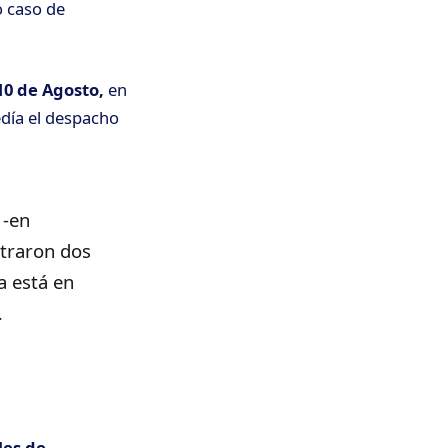
 caso de
10 de Agosto,
en
día el despacho
-en
ntraron dos
a está en
…
les de