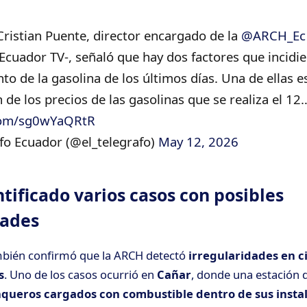
Cristian Puente, director encargado de la
@ARCH_Ec
 Ecuador TV-, señaló que hay dos factores que incidie
to de la gasolina de los últimos días. Una de ellas es
n de los precios de las gasolinas que se realiza el 12
.com/sg0wYaQRtR
fo Ecuador (@el_telegrafo)
May 12, 2026
tificado varios casos con posibles
dades
mbién confirmó que la ARCH detectó
i
rregularidades en c
s
.
Uno de los casos ocurrió en
Cañar
, donde una estación d
nqueros cargados con combustible dentro de sus insta