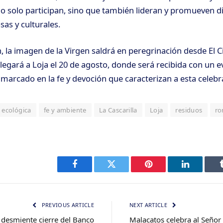
o solo participan, sino que también lideran y promueven d
sas y culturales.
, la imagen de la Virgen saldrá en peregrinación desde El Ci
llegará a Loja el 20 de agosto, donde será recibida con un 
nmarcado en la fe y devoción que caracterizan a esta celebr
ecológica
fe y ambiente
La Cascarilla
Loja
residuos
ro
Facebook
Twitter
Pinterest
LinkedIn
PREVIOUS ARTICLE
NEXT ARTICLE
 desmiente cierre del Banco
Malacatos celebra al Señor 