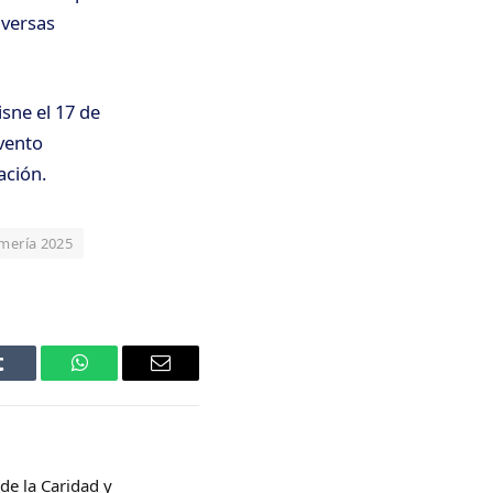
iversas
sne el 17 de
evento
ación.
mería 2025
Tumblr
WhatsApp
Email
de la Caridad y