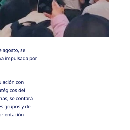
e agosto, se
va impulsada por
ulación con
atégicos del
emás, se contará
s grupos y del
orientación