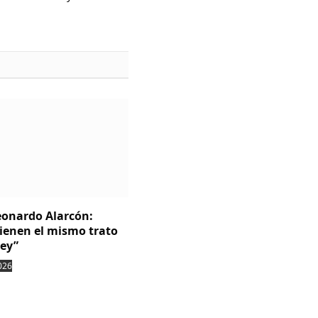
Leonardo Alarcón:
tienen el mismo trato
ley”
026