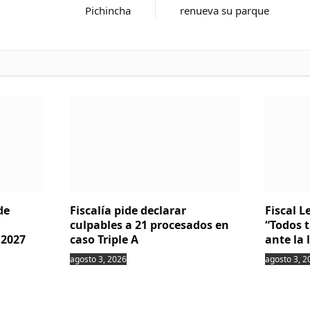
Pichincha
renueva su parque
de
Fiscalía pide declarar
Fiscal 
culpables a 21 procesados en
“Todos 
 2027
caso Triple A
ante la 
agosto 3, 2026
agosto 3, 2