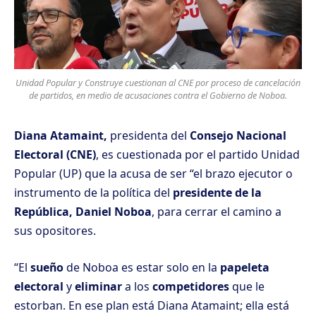
Unidad Popular y Construye cuestionan al CNE por proceso de cancelación
de partidos, en medio de acusaciones contra el Gobierno de Noboa.
Diana Atamaint,
presidenta del
Consejo Nacional
Electoral (CNE)
, es cuestionada por el partido Unidad
Popular (UP) que la acusa de ser “el brazo ejecutor o
instrumento de la política del
presidente de la
República, Daniel Noboa
, para cerrar el camino a
sus opositores.
“El
sueño
de Noboa es estar solo en la
papeleta
electoral
y
eliminar
a los
competidores
que le
estorban. En ese plan está Diana Atamaint; ella está