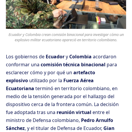
Ecuador y Colombia crean comisión binacional para investigar cómo un
explosivo militar ecuatoriano apareció en territorio colombiano.
Los gobiernos de
Ecuador
y
Colombia
acordaron
conformar una
comisión técnica binacional
para
esclarecer cómo y por qué un
artefacto
explosivo
utilizado por la
Fuerza Aérea
Ecuatoriana
terminó en territorio colombiano, en
medio de la tensión generada por el hallazgo del
dispositivo cerca de la frontera común. La decisión
fue adoptada tras una
reunión virtual
entre el
ministro de Defensa colombiano,
Pedro Arnulfo
Sánchez
, y el titular de Defensa de Ecuador,
Gian