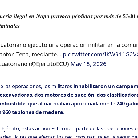
𝒆𝒓𝒊́𝒂 𝒊𝒍𝒆𝒈𝒂𝒍 𝒆𝒏 𝑵𝒂𝒑𝒐 𝒑𝒓𝒐𝒗𝒐𝒄𝒂 𝒑𝒆́𝒓𝒅𝒊𝒅𝒂𝒔 𝒑𝒐𝒓 𝒎𝒂́𝒔 𝒅𝒆 $𝟑𝟒𝟎 
𝒊𝒎𝒊𝒏𝒂𝒍𝒆𝒔
Ecuatoriano ejecutó una operación militar en la comu
cantón Tena, mediante…
pic.twitter.com/IKW911G2
Ecuatoriano (@EjercitoECU)
May 18, 2026
 las operaciones, los militares
inhabilitaron un campam
 excavadoras
,
dos motores de succión
,
dos clasificador
ombustible
, que almacenaban aproximadamente
240 galo
s
960 tablones de madera
.
 Ejército, estas acciones forman parte de las operaciones o
dades ilícitas que afectan los recursos naturales, la segurida