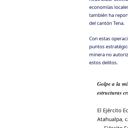
economías locales
también ha report
del cantón Tena.
Con estas operaci
puntos estratégico
minera no autoriz
estos delitos.
𝑮𝒐𝒍𝒑𝒆 𝒂 𝒍𝒂 𝒎𝒊
𝒆𝒔𝒕𝒓𝒖𝒄𝒕𝒖𝒓𝒂𝒔 𝒄𝒓
El Ejército 
Atahualpa, 
— Ejército 