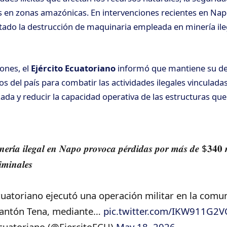
 en zonas amazónicas. En intervenciones recientes en Napo,
ado la destrucción de maquinaria empleada en minería ile
ones, el
Ejército Ecuatoriano
informó que mantiene su de
s del país para combatir las actividades ilegales vinculadas
ada y reducir la capacidad operativa de las estructuras que
𝒆𝒓𝒊́𝒂 𝒊𝒍𝒆𝒈𝒂𝒍 𝒆𝒏 𝑵𝒂𝒑𝒐 𝒑𝒓𝒐𝒗𝒐𝒄𝒂 𝒑𝒆́𝒓𝒅𝒊𝒅𝒂𝒔 𝒑𝒐𝒓 𝒎𝒂́𝒔 𝒅𝒆 $𝟑𝟒𝟎 
𝒊𝒎𝒊𝒏𝒂𝒍𝒆𝒔
Ecuatoriano ejecutó una operación militar en la comu
cantón Tena, mediante…
pic.twitter.com/IKW911G2
Ecuatoriano (@EjercitoECU)
May 18, 2026