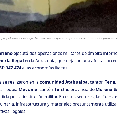
Napo y Morona Santiago destruyeron maquinaria y campamentos usados para miner
oriano
ejecutó dos operaciones militares de ámbito intern
nería ilegal
en la Amazonía, que dejaron una afectación 
SD 347.474
a las economías ilícitas.
s se realizaron en la
comunidad Atahualpa
, cantón
Tena
 parroquia
Macuma
, cantón
Taisha
, provincia de
Morona S
ida por la institución militar. En estos sectores, las Fuer
uinaria, infraestructura y materiales presuntamente utiliz
tivas ilegales.