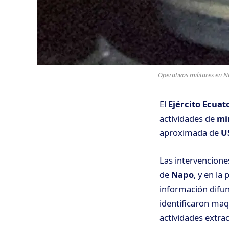
Operativos militares en 
El
Ejército Ecuat
actividades de
mi
aproximada de
U
Las intervencione
de
Napo
, y en la
información difund
identificaron maq
actividades extrac