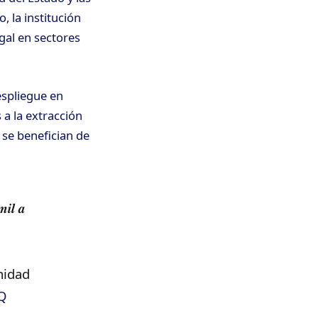
 la institución
gal en sectores
spliegue en
 a la extracción
 se benefician de
𝒎𝒊𝒍 𝒂
nidad
VQ