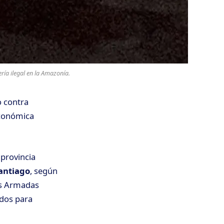
ía ilegal en la Amazonía.
o contra
económica
, provincia
antiago
, según
zas Armadas
ados para