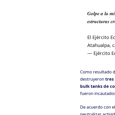
𝑮𝒐𝒍𝒑𝒆 𝒂 𝒍𝒂 𝒎𝒊
𝒆𝒔𝒕𝒓𝒖𝒄𝒕𝒖𝒓𝒂𝒔 𝒄𝒓
El Ejército 
Atahualpa, 
— Ejército 
Como resultado de
destruyeron
tres
bulk tanks de c
fueron incautado
De acuerdo con el
neutralizar activi