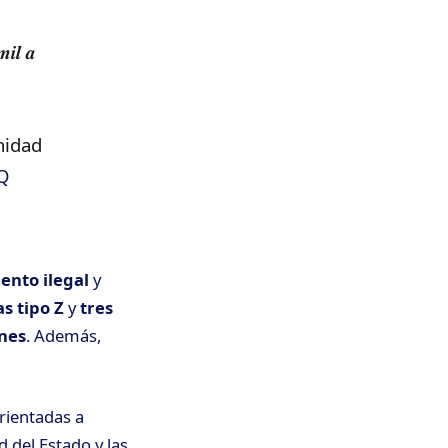
𝒎𝒊𝒍 𝒂
nidad
VQ
ento ilegal
y
as tipo Z
y
tres
nes
. Además,
rientadas a
d del Estado y las