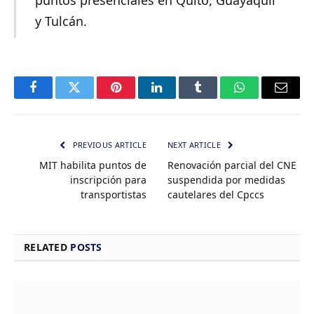
puntos presenciales en Quito, Guayaquil
y Tulcán.
Facebook
Twitter
Pinterest
LinkedIn
Tumblr
WhatsApp
Email
PREVIOUS ARTICLE
NEXT ARTICLE
MIT habilita puntos de
Renovación parcial del CNE
inscripción para
suspendida por medidas
transportistas
cautelares del Cpccs
RELATED
POSTS