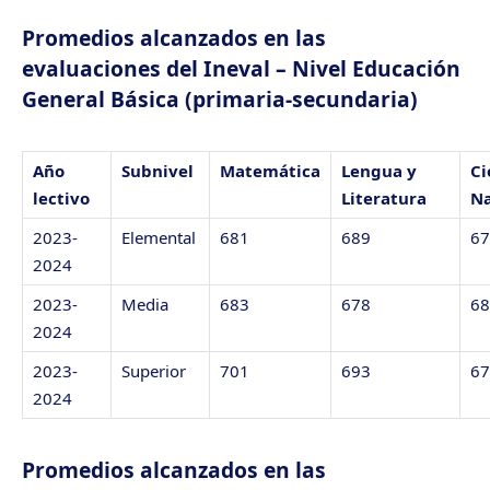
Promedios alcanzados en las
evaluaciones del Ineval – Nivel Educación
General Básica (primaria-secundaria)
Año
Subnivel
Matemática
Lengua y
Ci
lectivo
Literatura
Na
2023-
Elemental
681
689
67
2024
2023-
Media
683
678
68
2024
2023-
Superior
701
693
67
2024
Promedios alcanzados en las