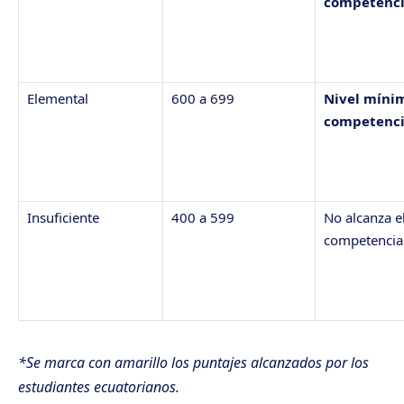
competenci
Elemental
600 a 699
Nivel míni
competenci
Insuficiente
400 a 599
No alcanza e
competenci
*Se marca con amarillo los puntajes alcanzados por los
estudiantes ecuatorianos.