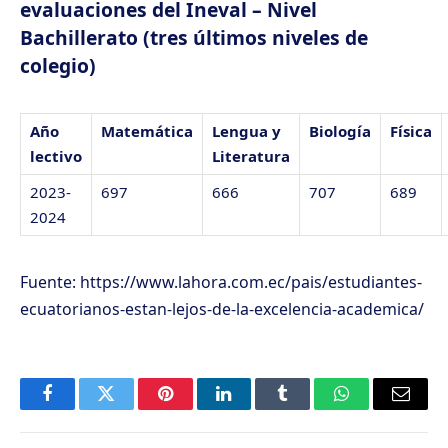
evaluaciones del Ineval – Nivel
Bachillerato (tres últimos niveles de
colegio)
Año
Matemática
Lengua y
Biología
Física
lectivo
Literatura
2023-
697
666
707
689
2024
Fuente: https://www.lahora.com.ec/pais/estudiantes-
ecuatorianos-estan-lejos-de-la-excelencia-academica/
Facebook
Twitter
Pinterest
LinkedIn
Tumblr
WhatsApp
Email