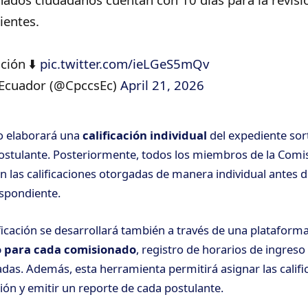
ientes.
ción ⬇️
pic.twitter.com/ieLGeS5mQv
 Ecuador (@CpccsEc)
April 21, 2026
o elaborará una
calificación individual
del expediente sor
ostulante. Posteriormente, todos los miembros de la Comi
án las calificaciones otorgadas de manera individual antes d
spondiente.
ificación se desarrollará también a través de una plataform
o para cada comisionado
, registro de horarios de ingreso 
zadas. Además, esta herramienta permitirá asignar las califi
ión y emitir un reporte de cada postulante.