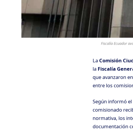
Fiscalía Ecuador ava
La
Comisión Ciu
la
Fiscalía Gener
que avanzaron en 
entre los comisio
Según informó el
comisionado recib
normativa, los in
documentación co