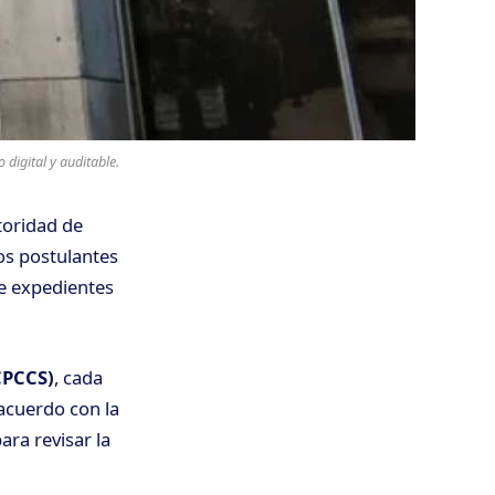
 digital y auditable.
toridad de
os postulantes
de expedientes
CPCCS)
, cada
 acuerdo con la
ara revisar la