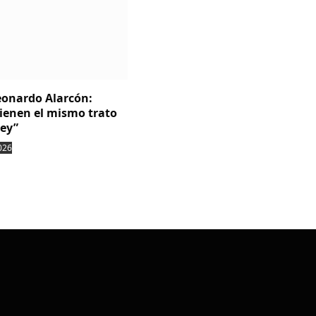
Leonardo Alarcón:
tienen el mismo trato
ley”
026