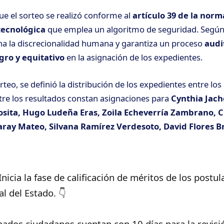
ue el sorteo se realizó conforme al
artículo 39 de la norm
tecnológica
que emplea un algoritmo de seguridad. Según 
a la discrecionalidad humana y garantiza un proceso
audi
egro y equitativo
en la asignación de los expedientes.
orteo, se definió la distribución de los expedientes entre lo
re los resultados constan asignaciones para
Cynthia Jach
ita, Hugo Ludeña Eras, Zoila Echeverría Zambrano, Cr
aray Mateo, Silvana Ramírez Verdesoto, David Flores B
Inicia la fase de calificación de méritos de los postul
l del Estado. 👇
ados ciudadanos cuentan con 10 días para la revisió