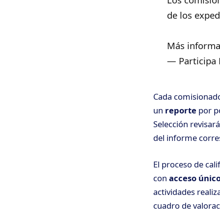
de los exped
Más informa
— Participa
Cada comisionad
un
reporte
por p
Selección revisar
del informe corre
El proceso de cal
con
acceso únic
actividades reali
cuadro de valorac