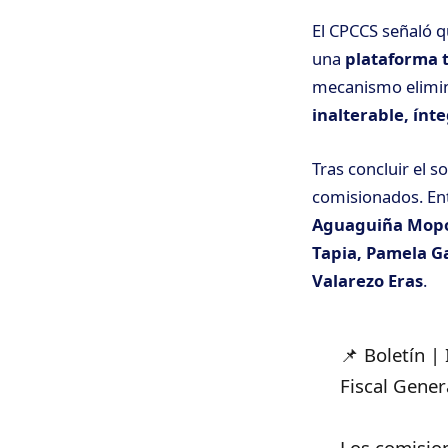
El CPCCS señaló q
una
plataforma 
mecanismo elimin
inalterable, ínt
Tras concluir el s
comisionados. Ent
Aguaguiña Mopos
Tapia, Pamela G
Valarezo Eras
.
📌 Boletín | 
Fiscal Genera
Los comision