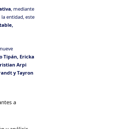
ativa
, mediante
la entidad, este
table,
s nueve
o Tipán, Ericka
istian Arpi
randt y Tayron
antes a
n y análisis