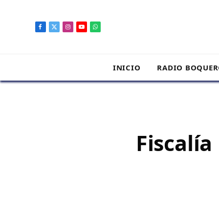
contenido
Facebook
X
Instagram
YouTube
WhatsApp
(Twitter)
INICIO
RADIO BOQUE
Fiscalía