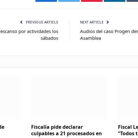
Facebook
Twitter
Pinterest
LinkedIn
PREVIOUS ARTICLE
NEXT ARTICLE
escanso por actividades los
Audios del caso Progen de
sábados
Asamblea
de
Fiscalía pide declarar
Fiscal 
culpables a 21 procesados en
“Todos 