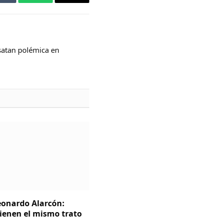
Tumblr
WhatsApp
Email
satan polémica en
Leonardo Alarcón:
tienen el mismo trato