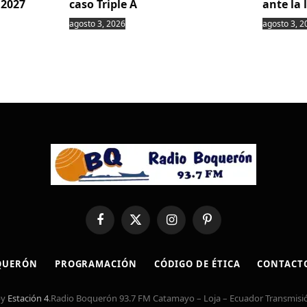
 2027
caso Triple A
ante la 
agosto 3, 2026
agosto 3, 2
Facebook
X
Instagram
Pinterest
(Twitter)
QUERÓN
PROGRAMACIÓN
CÓDIGO DE ÉTICA
CONTACT
by
Estación 4
.Radio Boquerón 93.7 FM Catamayo – Loja – Ecuador Transmisió