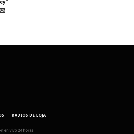
ley”
026
OS
RADIOS DE LOJA
n en vivo 24 horas