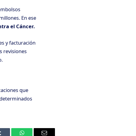
sembolsos
millones. En ese
tra el Cáncer.
es y facturación
s revisiones
o.
zaciones que
o determinados