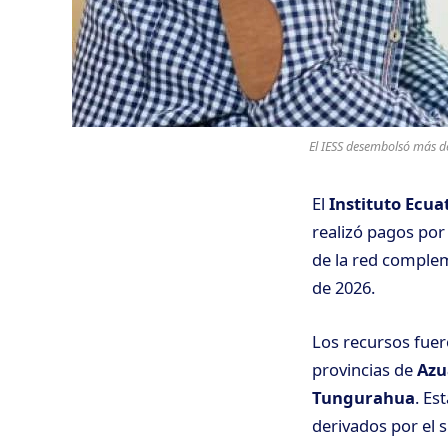
El IESS desembolsó más de
El
Instituto Ecua
realizó pagos por
de la red complem
de 2026.
Los recursos fuer
provincias de
Azu
Tungurahua
. Es
derivados por el 