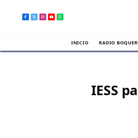
contenido
Facebook
X
Instagram
YouTube
WhatsApp
(Twitter)
INICIO
RADIO BOQUE
IESS p