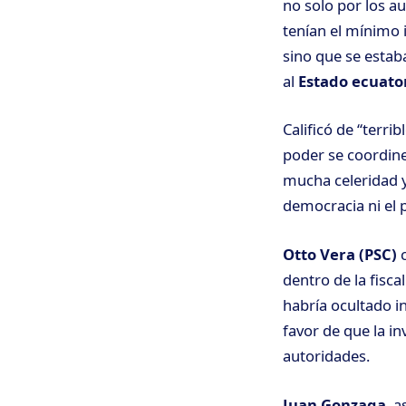
no solo por los a
tenían el mínimo i
sino que se estab
al
Estado ecuato
Calificó de “terr
poder se coordine 
mucha celeridad y
democracia ni el 
Otto Vera (PSC)
c
dentro de la fisca
habría ocultado i
favor de que la i
autoridades.
Juan Gonzaga
, 