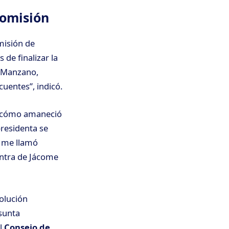
Comisión
misión de
s de finalizar la
és Manzano,
cuentes”, indicó.
r cómo amaneció
presidenta se
e me llamó
ontra de Jácome
olución
sunta
l
Consejo de