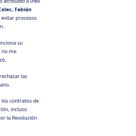
o atribuido a Inés
Celec, Fabián
 evitar procesos
n.
enciona su
í no me
zó.
rechazar las
zano.
 los contratos de
ión, incluso
por la Revolución