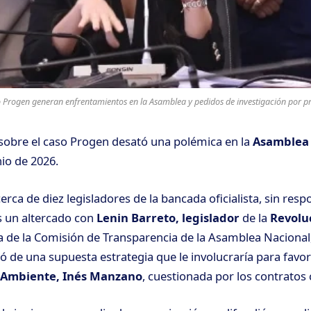
so Progen generan enfrentamientos en la Asamblea y pedidos de investigación por pr
 sobre el
caso Progen
desató una polémica en la
Asamblea
nio de 2026.
ca de diez legisladores de la bancada oficialista, sin res
as un altercado con
Lenin Barreto, legislador
de la
Revolu
ta de la Comisión de Transparencia de la Asamblea Nacional
ció de una supuesta estrategia que le involucraría para favo
 Ambiente, Inés Manzano
, cuestionada por los
contratos 