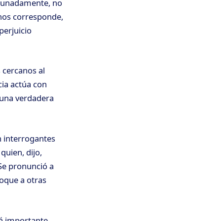
rtunadamente, no
e nos corresponde,
perjuicio
 cercanos al
cia actúa con
 una verdadera
 interrogantes
quien, dijo,
Se pronunció a
voque a otras
rá importante