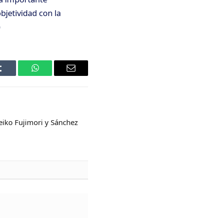
bjetividad con la
)
Tumblr
WhatsApp
Email
eiko Fujimori y Sánchez