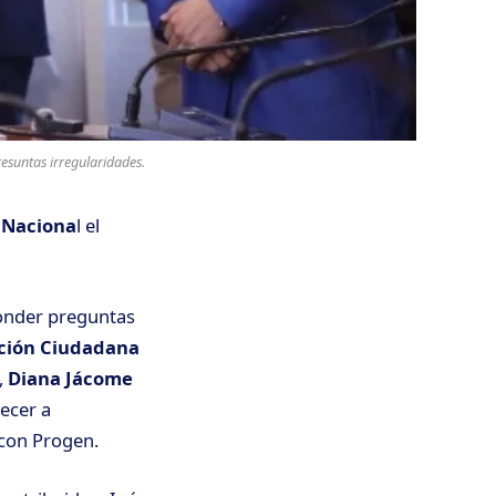
esuntas irregularidades.
 Naciona
l el
ponder preguntas
ción Ciudadana
,
Diana Jácome
recer a
con Progen.