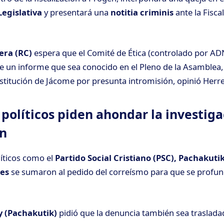
Legislativa
y presentará una
notitia criminis
ante la Fisca
era (RC)
espera que el Comité de Ética (controlado por ADN
e un informe que sea conocido en el Pleno de la Asamblea, 
titución de Jácome por presunta intromisión, opinió Herre
políticos piden ahondar la investiga
en
íticos como el
Partido Social Cristiano (PSC), Pachakuti
es
se sumaron al pedido del correísmo para que se profund
 (Pachakutik)
pidió que la denuncia también sea trasladada