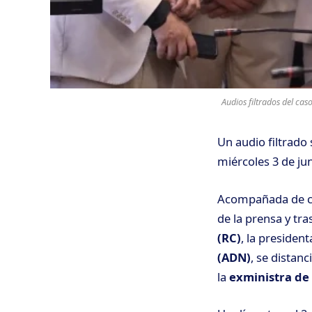
Audios filtrados del ca
Un audio filtrado
miércoles 3 de ju
Acompañada de cer
de la prensa y tr
(RC)
, la presiden
(ADN)
, se distan
la
exministra de