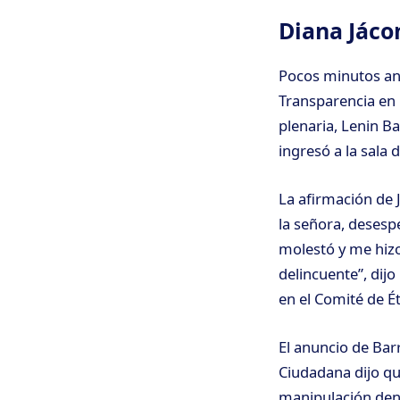
Diana Jácom
Pocos minutos ant
Transparencia en 
plenaria, Lenin Ba
ingresó a la sala 
La afirmación de
la señora, desesp
molestó y me hizo
delincuente”, dij
en el Comité de Ét
El anuncio de Bar
Ciudadana dijo q
manipulación dent