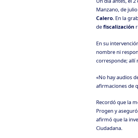
Un día antes, el 
Manzano, de julio
Calero
. En la gr
de
fiscalización
r
En su intervenció
nombre ni respons
corresponde; allí 
«No hay audios de
afirmaciones de qu
Recordó que la me
Progen y aseguró 
afirmó que la inve
Ciudadana.