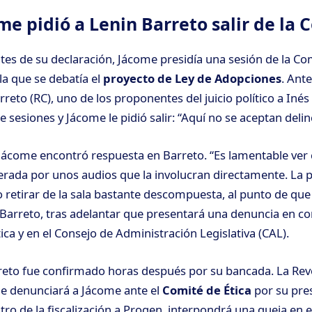
e pidió a Lenin Barreto salir de la 
es de su declaración, Jácome presidía una sesión de la Co
la que se debatía el
proyecto de Ley de Adopciones
. Ante
rreto (RC), uno de los proponentes del juicio político a In
de sesiones y Jácome le pidió salir: “Aquí no se aceptan delin
 Jácome encontró respuesta en Barreto. “Es lamentable ve
erada por unos audios que la involucran directamente. La 
 retirar de la sala bastante descompuesta, al punto de qu
o Barreto, tras adelantar que presentará una denuncia en c
ica y en el
Consejo de Administración Legislativa (CAL).
reto fue confirmado horas después por su bancada. La Rev
ue denunciará a Jácome ante el
Comité de Ética
por su pre
ro de la fiscalización a Progen, interpondrá una queja en e