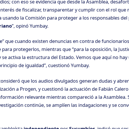
udios; con eso se evidencia que desde la Asamblea, desafo
nterés de fiscalizar, transparentar y cumplir con el rol qu
a usando la Comisión para proteger a los responsables del 
riano
”, opinó Yumbay.
ible” que cuando existen denuncias en contra de funcionarios
para protegerlos, mientras que “para la oposición, la Justi
 se activa la estructura del Estado. Vemos que aquí no hay
principio de igualdad”, cuestionó Yumbay.
onsideró que los audios divulgados generan dudas y abren
lización a Progen, y cuestionó la actuación de Fabián Calero 
nformación relevante mientras compareció a la Asamblea. 
nvestigación continúe, se amplíen las indagaciones y se con
asambleísta
independiente
por
Sucumbíos
, indicó que se