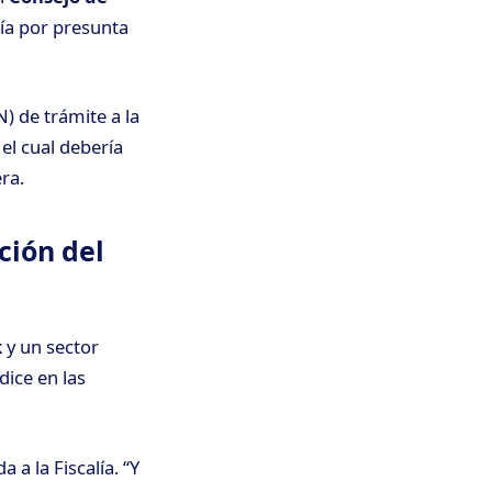
lía por presunta
) de trámite a la
el cual debería
ra.
ción del
k
y un sector
ice en las
 a la Fiscalía. “Y