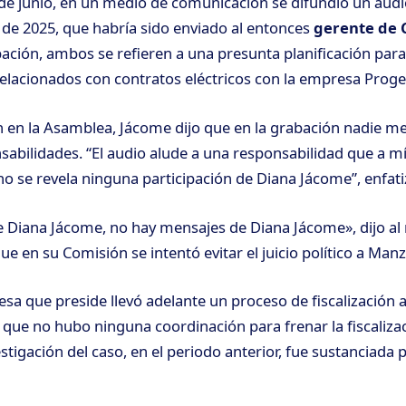
2 de junio, en un medio de comunicación se difundió un audi
 de 2025, que habría sido enviado al entonces
gerente de 
abación, ambos se refieren a una presunta planificación para
elacionados con contratos eléctricos con la empresa Proge
n en la Asamblea, Jácome dijo que en la grabación nadie m
abilidades. “El audio alude a una responsabilidad que a m
no se revela ninguna participación de Diana Jácome”, enfati
 Diana Jácome, no hay mensajes de Diana Jácome», dijo al 
e en su Comisión se intentó evitar el juicio político a Man
sa que preside llevó adelante un proceso de fiscalización a
que no hubo ninguna coordinación para frenar la fiscalizac
stigación del caso, en el periodo anterior, fue sustanciada 