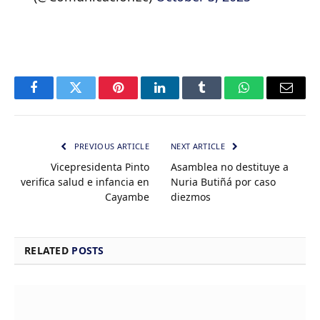
Facebook
Twitter
Pinterest
LinkedIn
Tumblr
WhatsApp
Email
PREVIOUS ARTICLE
NEXT ARTICLE
Vicepresidenta Pinto
Asamblea no destituye a
verifica salud e infancia en
Nuria Butiñá por caso
Cayambe
diezmos
RELATED
POSTS