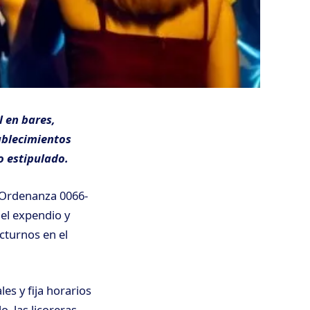
 en bares,
tablecimientos
o estipulado.
a Ordenanza 0066-
 el expendio y
cturnos en el
es y fija horarios
, las licoreras