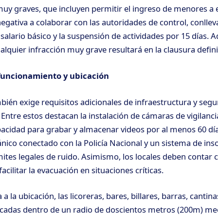
muy graves, que incluyen permitir el ingreso de menores a
negativa a colaborar con las autoridades de control, conlle
salario básico y la suspensión de actividades por 15 días. 
alquier infracción muy grave resultará en la clausura defini
funcionamiento y ubicación
ién exige requisitos adicionales de infraestructura y segu
Entre estos destacan la instalación de cámaras de vigilanci
pacidad para grabar y almacenar videos por al menos 60 día
nico conectado con la Policía Nacional y un sistema de ins
mites legales de ruido. Asimismo, los locales deben contar
cilitar la evacuación en situaciones críticas.
a la ubicación, las licoreras, bares, billares, barras, cantina
icadas dentro de un radio de doscientos metros (200m) me