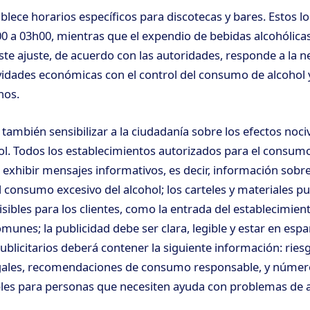
blece horarios específicos para discotecas y bares. Estos l
0 a 03h00, mientras que el expendio de bebidas alcohólica
Este ajuste, de acuerdo con las autoridades, responde a la 
tividades económicas con el control del consumo de alcohol 
nos.
también sensibilizar a la ciudadanía sobre los efectos noc
ol. Todos los establecimientos autorizados para el consum
 exhibir mensajes informativos, es decir, información sobre
 consumo excesivo del alcohol; los carteles y materiales pu
isibles para los clientes, como la entrada del establecimien
omunes; la publicidad debe ser clara, legible y estar en espa
blicitarios deberá contener la siguiente información: riesg
gales, recomendaciones de consumo responsable, y número
bles para personas que necesiten ayuda con problemas de 