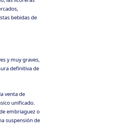
ercados,
stas bebidas de
ves y muy graves,
ra definitiva de
la venta de
sico unificado.
o de embriaguez o
una suspensión de