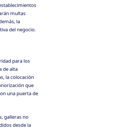
 establecimientos
varán multas
Además, la
tiva del negocio.
ridad para los
a de alta
s, la colocación
onorización que
 con una puerta de
s, galleras no
didos desde la