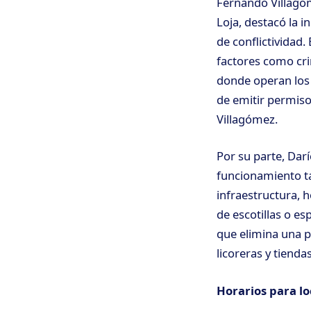
Fernando Villagóm
Loja, destacó la i
de conflictividad
factores como cri
donde operan los 
de emitir permiso
Villagómez.
Por su parte, Dar
funcionamiento t
infraestructura, 
de escotillas o es
que elimina una p
licoreras y tienda
Horarios para l