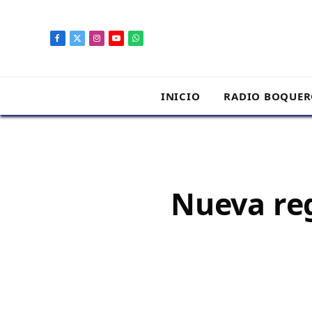
contenido
Facebook
X
Instagram
YouTube
WhatsApp
(Twitter)
INICIO
RADIO BOQUE
Nueva reg