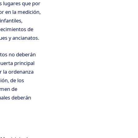
os lugares que por
r en la medición,
nfantiles,
blecimientos de
ues y ancianatos.
entos no deberán
uerta principal
or la ordenanza
ión, de los
imen de
cuales deberán