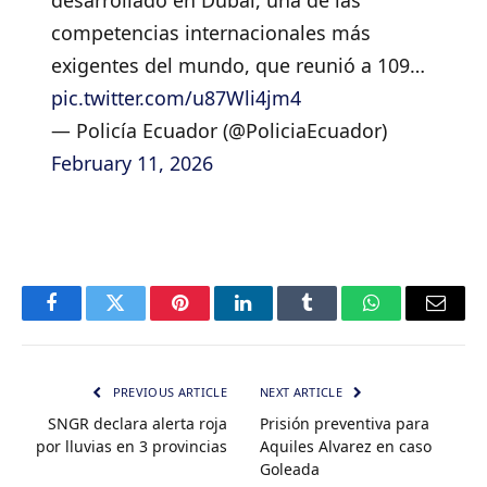
desarrollado en Dubái, una de las
competencias internacionales más
exigentes del mundo, que reunió a 109…
pic.twitter.com/u87Wli4jm4
— Policía Ecuador (@PoliciaEcuador)
February 11, 2026
Facebook
Twitter
Pinterest
LinkedIn
Tumblr
WhatsApp
Email
PREVIOUS ARTICLE
NEXT ARTICLE
SNGR declara alerta roja
Prisión preventiva para
por lluvias en 3 provincias
Aquiles Alvarez en caso
Goleada