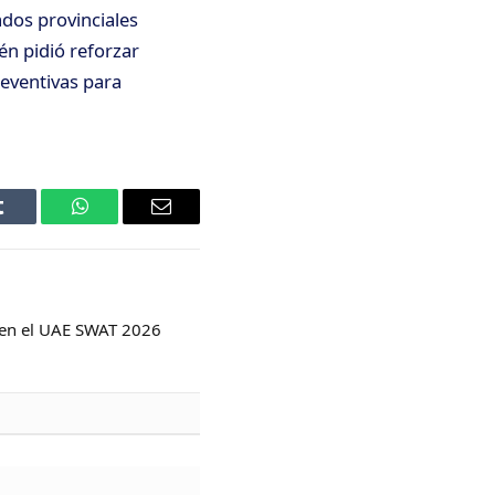
dos provinciales
én pidió reforzar
reventivas para
Tumblr
WhatsApp
Email
a en el UAE SWAT 2026