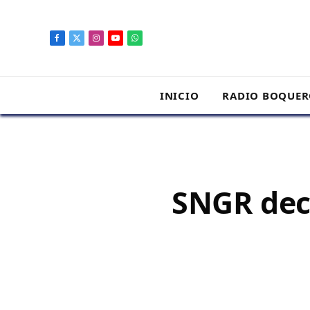
contenido
Facebook
X
Instagram
YouTube
WhatsApp
(Twitter)
INICIO
RADIO BOQUE
SNGR decl