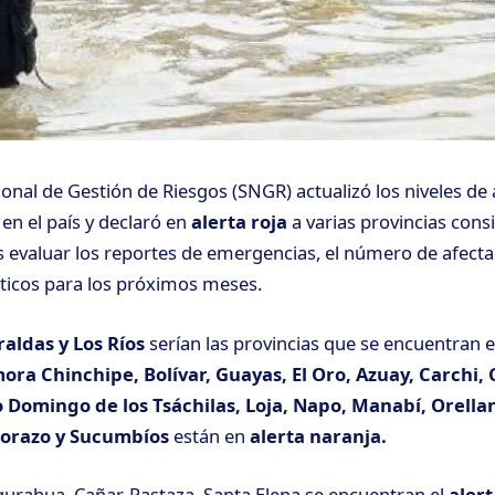
onal de Gestión de Riesgos (SNGR) actualizó los niveles de 
en el país y declaró en
alerta roja
a varias provincias cons
s evaluar los reportes de emergencias, el número de afecta
ticos para los próximos meses.
aldas y Los Ríos
serían las provincias que se encuentran el
ora Chinchipe, Bolívar, Guayas, El Oro, Azuay, Carchi, 
 Domingo de los Tsáchilas, Loja, Napo, Manabí, Orell
orazo y Sucumbíos
están en
alerta naranja.
gurahua, Cañar, Pastaza, Santa Elena se encuentran el
alert