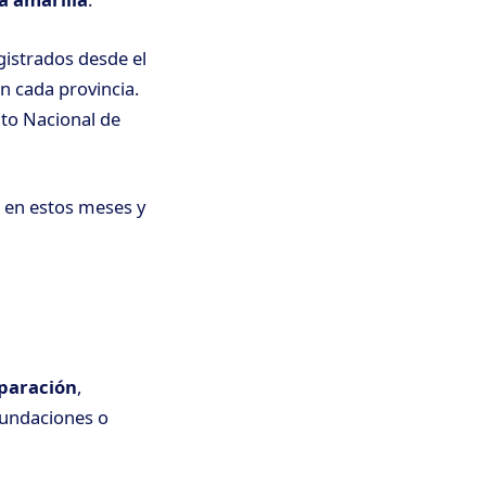
gistrados desde el
n cada provincia.
uto Nacional de
a en estos meses y
eparación
,
nundaciones o