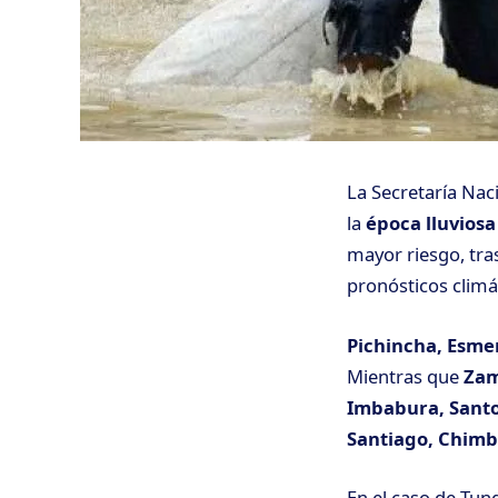
La Secretaría Naci
la
época lluviosa
mayor riesgo, tra
pronósticos climá
Pichincha, Esmer
Mientras que
Zam
Imbabura, Santo
Santiago, Chimb
En el caso de Tun