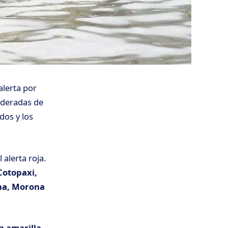
alerta por
ideradas de
dos y los
 alerta roja.
Cotopaxi,
ana, Morona
a amarilla
.