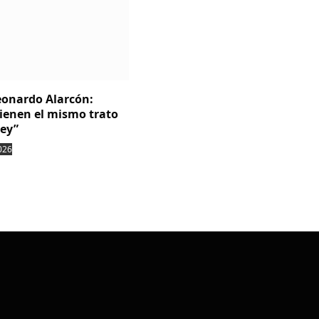
Leonardo Alarcón:
tienen el mismo trato
ley”
026