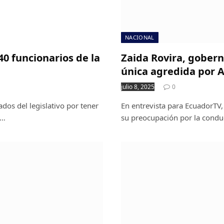
NACIONAL
40 funcionarios de la
Zaida Rovira, gobern
única agredida por A
julio 8, 2025
0
dos del legislativo por tener
En entrevista para EcuadorTV,
.…
su preocupación por la conduc