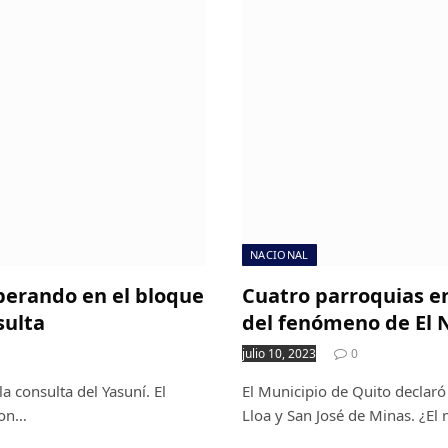
NACIONAL
operando en el bloque
Cuatro parroquias en
sulta
del fenómeno de El 
julio 10, 2023
0
 consulta del Yasuní. El
El Municipio de Quito declaró 
ron…
Lloa y San José de Minas. ¿El