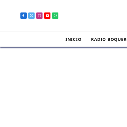
contenido
Facebook
X
Instagram
YouTube
WhatsApp
(Twitter)
INICIO
RADIO BOQUE