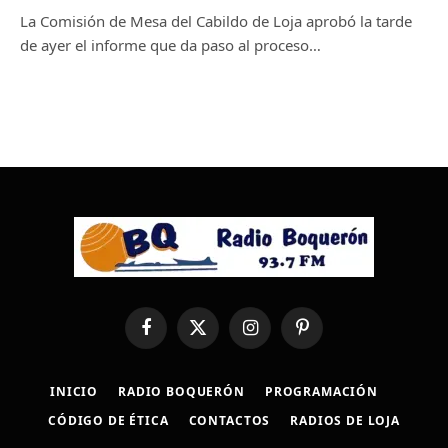
La Comisión de Mesa del Cabildo de Loja aprobó la tarde
de ayer el informe que da paso al proceso…
Facebook
X
Instagram
Pinterest
(Twitter)
INICIO
RADIO BOQUERÓN
PROGRAMACIÓN
CÓDIGO DE ÉTICA
CONTACTOS
RADIOS DE LOJA