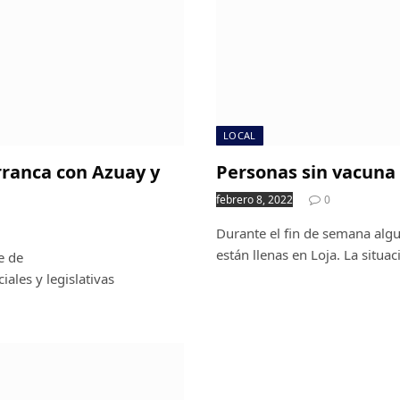
LOCAL
rranca con Azuay y
Personas sin vacuna 
febrero 8, 2022
0
Durante el fin de semana algu
están llenas en Loja. La situa
e de
iales y legislativas