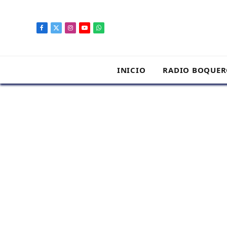
contenido
Facebook
X
Instagram
YouTube
WhatsApp
(Twitter)
INICIO
RADIO BOQUE