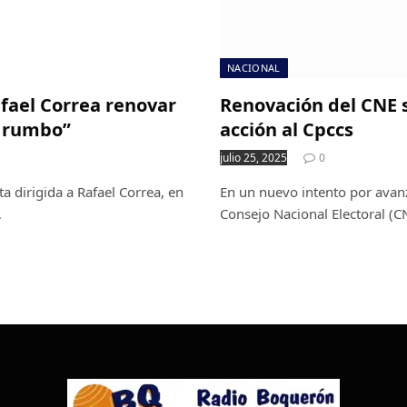
NACIONAL
afael Correa renovar
Renovación del CNE 
e rumbo”
acción al Cpccs
julio 25, 2025
0
a dirigida a Rafael Correa, en
En un nuevo intento por avanz
…
Consejo Nacional Electoral (