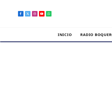
contenido
Facebook
X
Instagram
YouTube
WhatsApp
(Twitter)
INICIO
RADIO BOQUE