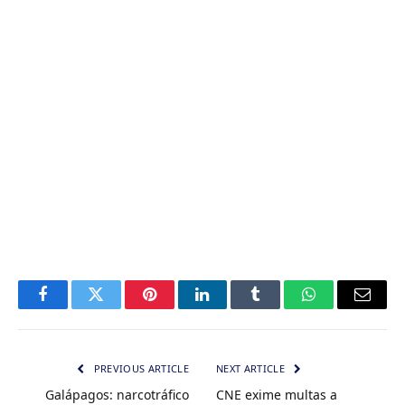
Facebook
Twitter
Pinterest
LinkedIn
Tumblr
WhatsApp
Email
PREVIOUS ARTICLE
NEXT ARTICLE
Galápagos: narcotráfico
CNE exime multas a