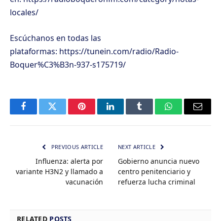
locales/
Escúchanos en todas las
plataformas:
https://tunein.com/radio/Radio-
Boquer%C3%B3n-937-s175719/
Facebook
Twitter
Pinterest
LinkedIn
Tumblr
WhatsApp
Email
PREVIOUS ARTICLE
NEXT ARTICLE
Influenza: alerta por
Gobierno anuncia nuevo
variante H3N2 y llamado a
centro penitenciario y
vacunación
refuerza lucha criminal
RELATED
POSTS