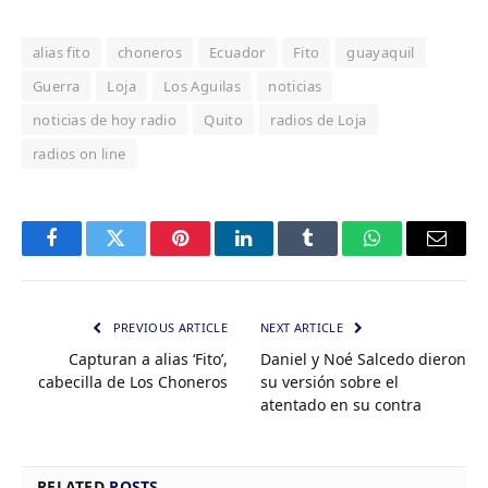
alias fito
choneros
Ecuador
Fito
guayaquil
Guerra
Loja
Los Aguilas
noticias
noticias de hoy radio
Quito
radios de Loja
radios on line
Facebook
Twitter
Pinterest
LinkedIn
Tumblr
WhatsApp
Email
PREVIOUS ARTICLE
NEXT ARTICLE
Capturan a alias ‘Fito’,
Daniel y Noé Salcedo dieron
cabecilla de Los Choneros
su versión sobre el
atentado en su contra
RELATED
POSTS