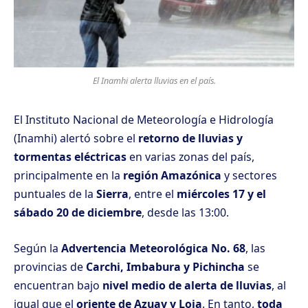
El Inamhi alerta lluvias en el país.
El Instituto Nacional de Meteorología e Hidrología
(Inamhi) alertó sobre el
retorno de lluvias y
tormentas eléctricas
en varias zonas del país,
principalmente en la
región Amazónica
y sectores
puntuales de la
Sierra
, entre el
miércoles 17 y el
sábado 20 de diciembre
, desde las 13:00.
Según la
Advertencia Meteorológica No. 68
, las
provincias de
Carchi, Imbabura y Pichincha
se
encuentran bajo
nivel medio de alerta de lluvias
, al
igual que el
oriente de Azuay y Loja
. En tanto,
toda