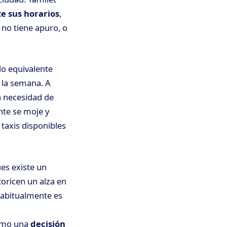
e sus horarios
,
no tiene apuro, o
lo equivalente
r la semana. A
a necesidad de
nte se moje y
e taxis disponibles
es existe un
toricen un alza en
habitualmente es
como una
decisión