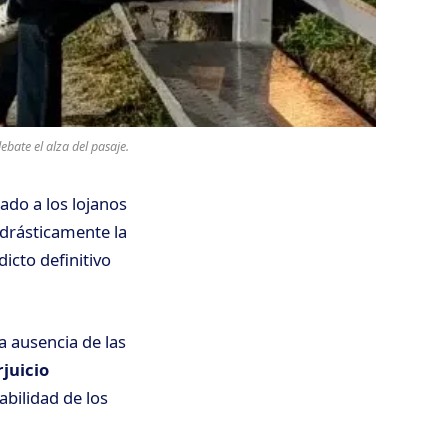
bate el alza del pasaje.
ado a los lojanos
a drásticamente la
icto definitivo
la ausencia de las
juicio
bilidad de los