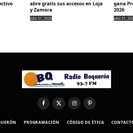
ectivo
abre gratis sus accesos en Loja
gana Pr
y Zamora
2026
julio 31, 2026
julio 31, 20
Facebook
X
Instagram
Pinterest
(Twitter)
QUERÓN
PROGRAMACIÓN
CÓDIGO DE ÉTICA
CONTACT