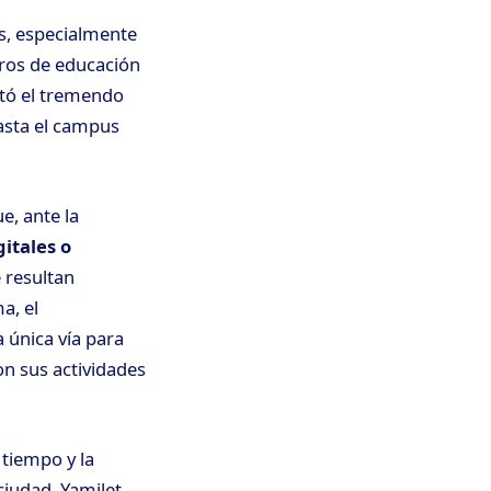
es, especialmente
tros de educación
ató el tremendo
hasta el campus
ue, ante la
itales o
e resultan
a, el
 única vía para
n sus actividades
 tiempo y la
 ciudad. Yamilet