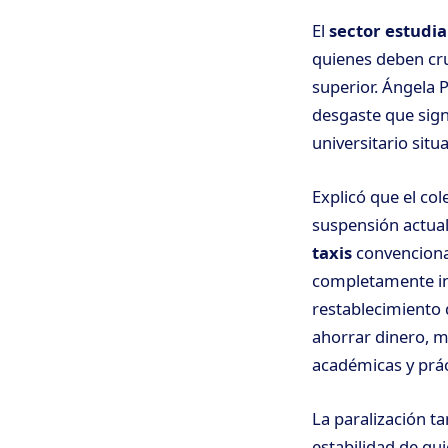
El
sector estudia
quienes deben cru
superior. Ángela 
desgaste que signi
universitario situa
Explicó que el cole
suspensión actual,
taxis
convencional
completamente ina
restablecimiento 
ahorrar dinero, m
académicas y prác
La paralización t
estabilidad de qui