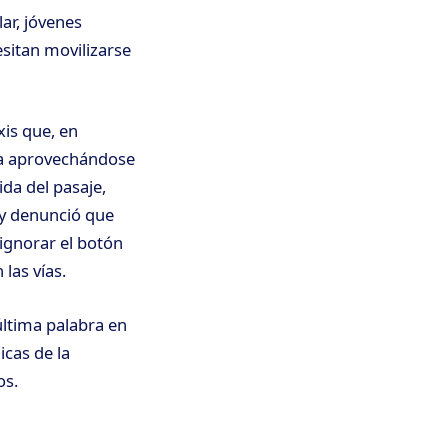
ar, jóvenes
esitan movilizarse
xis que, en
ra aprovechándose
da del pasaje,
 y denunció que
ignorar el botón
las vías.
última palabra en
icas de la
os.