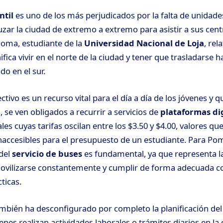
ntil
es uno de los más perjudicados por la falta de unidad
zar la ciudad de extremo a extremo para asistir a sus cen
Poma, estudiante de la
Universidad Nacional de Loja
, rel
fica vivir en el norte de la ciudad y tener que trasladarse 
do en el sur.
ctivo es un recurso vital para el día a día de los jóvenes y q
 se ven obligados a recurrir a servicios de
plataformas dig
es cuyas tarifas oscilan entre los $3.50 y $4.00, valores qu
ccesibles para el presupuesto de un estudiante. Para Pom
del
servicio de buses
es fundamental, ya que representa la
ovilizarse constantemente y cumplir de forma adecuada co
ticas.
ambién ha desconfigurado por completo la planificación del
enes realizan actividades laborales o trámites diarios en la