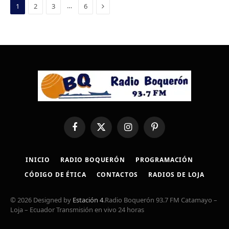
Next
…
1
2
3
6
Facebook
X
Instagram
Pinterest
(Twitter)
INICIO
RADIO BOQUERÓN
PROGRAMACIÓN
CÓDIGO DE ÉTICA
CONTACTOS
RADIOS DE LOJA
© 2026 Designed by
Estación 4
.Radio Boquerón 93.7 FM Catamayo –
Loja – Ecuador Transmisión en vivo 24 horas