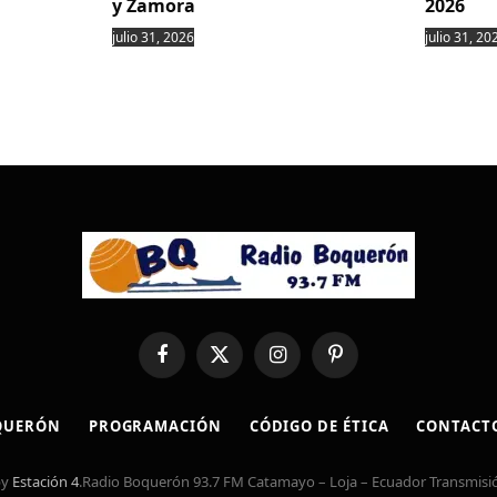
y Zamora
2026
julio 31, 2026
julio 31, 20
Facebook
X
Instagram
Pinterest
(Twitter)
QUERÓN
PROGRAMACIÓN
CÓDIGO DE ÉTICA
CONTACT
by
Estación 4
.Radio Boquerón 93.7 FM Catamayo – Loja – Ecuador Transmisió