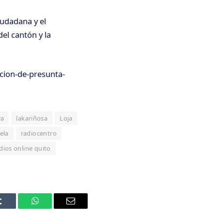
iudadana y el
el cantón y la
cion-de-presunta-
ra
lakariñosa
Loja
ela
radiocentro
dios online quito
Tumblr
WhatsApp
Email