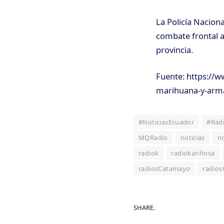
La Policía Naciona
combate frontal a
provincia.
Fuente: https://
marihuana-y-arma
#NoticiasEcuador
#Rad
MQRadio
noticias
no
radiok
radiokariñosa
radiosCatamayo
radio
SHARE.