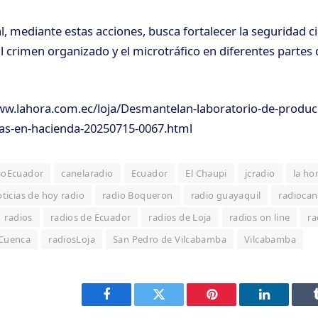
l, mediante estas acciones, busca fortalecer la seguridad c
l crimen organizado y el microtráfico en diferentes partes d
www.lahora.com.ec/loja/Desmantelan-laboratorio-de-produc
s-en-hacienda-20250715-0067.html
ioEcuador
canelaradio
Ecuador
El Chaupi
jcradio
la ho
ticias de hoy radio
radio Boqueron
radio guayaquil
radiocan
radios
radios de Ecuador
radios de Loja
radios on line
ra
sCuenca
radiosLoja
San Pedro de Vilcabamba
Vilcabamba
Facebook
Twitter
Pinterest
LinkedIn