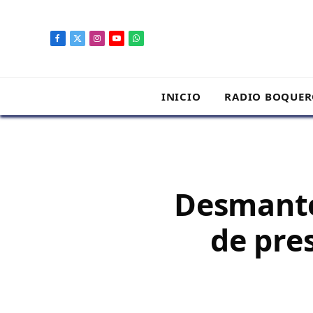
contenido
Facebook
X
Instagram
YouTube
WhatsApp
(Twitter)
INICIO
RADIO BOQUE
Desmante
de pre