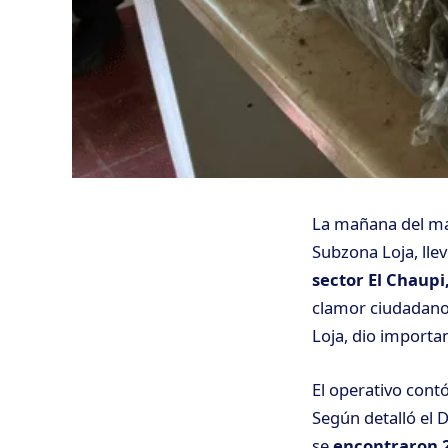
La mañana del mart
Subzona Loja, lle
sector El Chaup
clamor ciudadano 
Loja, dio importa
El operativo contó
Según detalló el 
se
encontraron 2