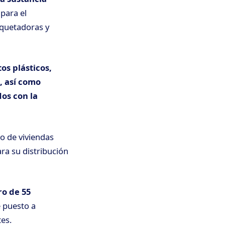
para el
iquetadoras y
os plásticos,
, así como
os con la
o de viviendas
ra su distribución
ro de 55
 puesto a
es.