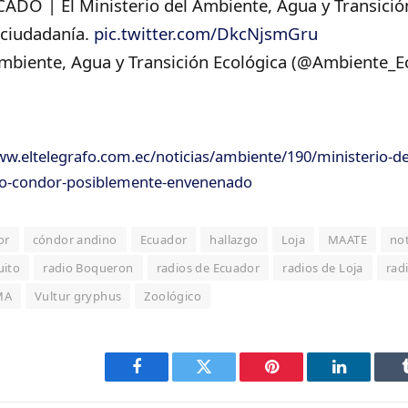
DO | El Ministerio del Ambiente, Agua y Transició
 ciudadanía.
pic.twitter.com/DkcNjsmGru
mbiente, Agua y Transición Ecológica (@Ambiente_E
ww.eltelegrafo.com.ec/noticias/ambiente/190/ministerio-de
go-condor-posiblemente-envenenado
or
cóndor andino
Ecuador
hallazgo
Loja
MAATE
not
uito
radio Boqueron
radios de Ecuador
radios de Loja
rad
MA
Vultur gryphus
Zoológico
Facebook
Twitter
Pinterest
LinkedIn