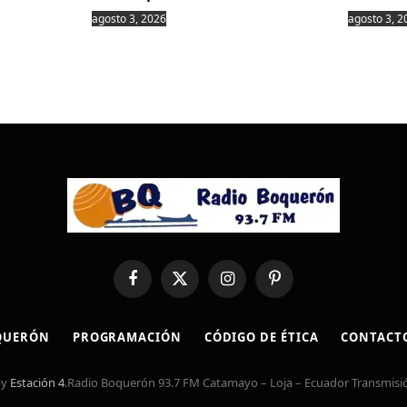
agosto 3, 2026
agosto 3, 2
Facebook
X
Instagram
Pinterest
(Twitter)
QUERÓN
PROGRAMACIÓN
CÓDIGO DE ÉTICA
CONTACT
by
Estación 4
.Radio Boquerón 93.7 FM Catamayo – Loja – Ecuador Transmisió