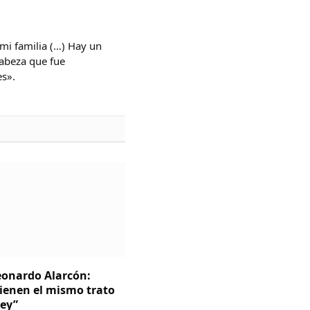
mi familia (…) Hay un
abeza que fue
es».
Leonardo Alarcón:
tienen el mismo trato
ley”