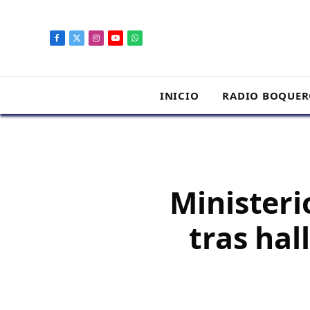
contenido
Facebook
X
Instagram
YouTube
WhatsApp
(Twitter)
INICIO
RADIO BOQUE
Ministeri
tras ha