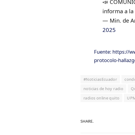
📣 COMUNICA
informa a la
— Min. de A
2025
Fuente: https://w
protocolo-hallaz
#NoticiasEcuador
cond
noticias de hoy radio
Q
radios online quito
UP
SHARE.