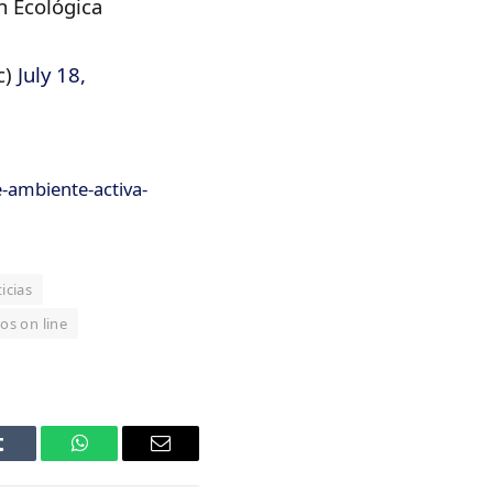
n Ecológica
c)
July 18,
-ambiente-activa-
icias
ios on line
Tumblr
WhatsApp
Email