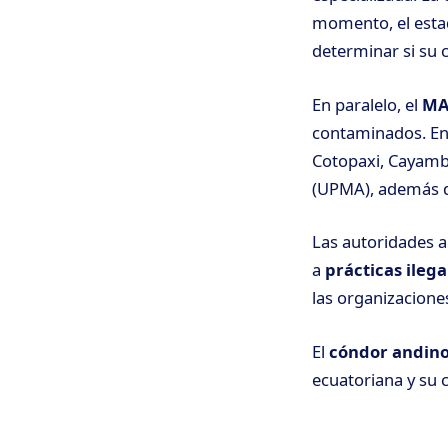
momento, el estad
determinar si su 
En paralelo, el
MA
contaminados. En
Cotopaxi, Cayambe
(UPMA), además d
Las autoridades 
a
prácticas ileg
las organizacione
El
cóndor andino
ecuatoriana y su 