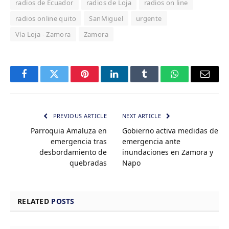
radios de Ecuador
radios de Loja
radios on line
radios online quito
SanMiguel
urgente
Vía Loja - Zamora
Zamora
Facebook
Twitter
Pinterest
LinkedIn
Tumblr
WhatsApp
Email
PREVIOUS ARTICLE
NEXT ARTICLE
Parroquia Amaluza en
Gobierno activa medidas de
emergencia tras
emergencia ante
desbordamiento de
inundaciones en Zamora y
quebradas
Napo
RELATED
POSTS