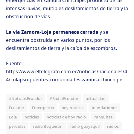
emergencias en Zamora Chinchipe, producto de las
intensas lluvias, múltiples deslizamientos de tierra y la
obstrucción de vías.
La vía Zamora-Loja permanece cerrada
y se
encuentra obstruida en varios puntos, por los
deslizamientos de tierra y la caída de escombros.
Fuente:
https://www.eltelegrafo.com.ec/noticias/nacionales/4
4/colapso-puentes-comunidades-zamora-chinchipe
#NoticiasEcuador
#RadioEcuador
actualidad
Ecuador
Emergencia
hoy noticias
inundaciones
Loja
noticias
noticias de hoy radio
Panguitza
perdidas
radio Boqueron
radio guayaquil
radios