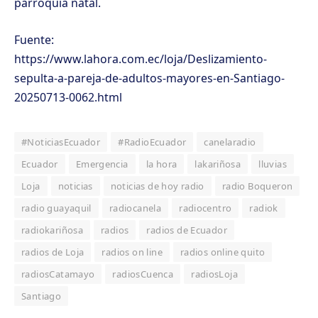
parroquia natal.
Fuente:
https://www.lahora.com.ec/loja/Deslizamiento-
sepulta-a-pareja-de-adultos-mayores-en-Santiago-
20250713-0062.html
#NoticiasEcuador
#RadioEcuador
canelaradio
Ecuador
Emergencia
la hora
lakariñosa
lluvias
Loja
noticias
noticias de hoy radio
radio Boqueron
radio guayaquil
radiocanela
radiocentro
radiok
radiokariñosa
radios
radios de Ecuador
radios de Loja
radios on line
radios online quito
radiosCatamayo
radiosCuenca
radiosLoja
Santiago