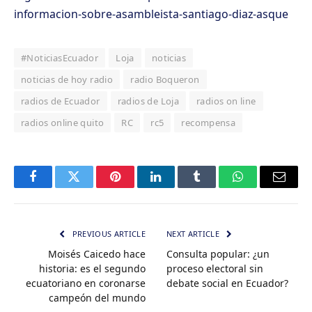
informacion-sobre-asambleista-santiago-diaz-asque
#NoticiasEcuador
Loja
noticias
noticias de hoy radio
radio Boqueron
radios de Ecuador
radios de Loja
radios on line
radios online quito
RC
rc5
recompensa
Facebook
Twitter
Pinterest
LinkedIn
Tumblr
WhatsApp
Email
PREVIOUS ARTICLE
NEXT ARTICLE
Moisés Caicedo hace
Consulta popular: ¿un
historia: es el segundo
proceso electoral sin
ecuatoriano en coronarse
debate social en Ecuador?
campeón del mundo