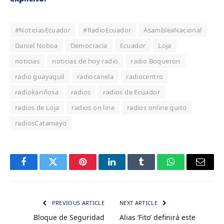
#NoticiasEcuador
#RadioEcuador
AsambleaNacional
Daniel Noboa
Democracia
Ecuador
Loja
noticias
noticias de hoy radio
radio Boqueron
radio guayaquil
radiocanela
radiocentro
radiokariñosa
radios
radios de Ecuador
radios de Loja
radios on line
radios online quito
radiosCatamayo
Facebook
Twitter
Pinterest
LinkedIn
Tumblr
WhatsApp
Email
PREVIOUS ARTICLE
NEXT ARTICLE
Bloque de Seguridad
Alias ‘Fito’ definirá este